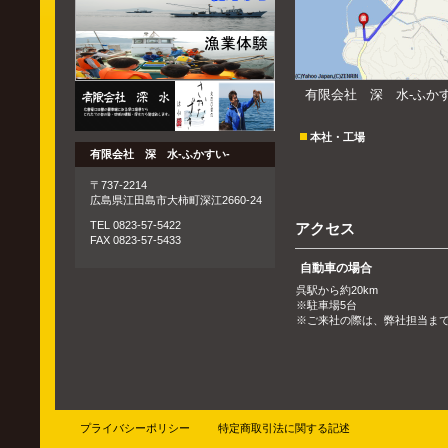
有限会社 深 水-ふか
本社・工場
有限会社 深 水-ふかすい-
〒737-2214
広島県江田島市大柿町深江2660-24
TEL 0823-57-5422
アクセス
FAX 0823-57-5433
自動車の場合
呉駅から約20km
※駐車場5台
※ご来社の際は、弊社担当ま
プライバシーポリシー
特定商取引法に関する記述